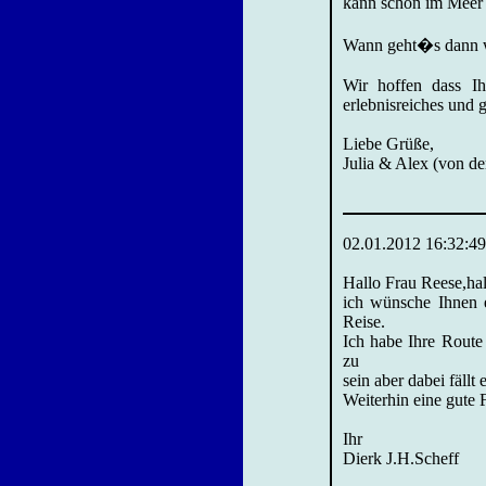
kann schön im Meer
Wann geht�s dann we
Wir hoffen dass Ih
erlebnisreiches und 
Liebe Grüße,
Julia & Alex (von de
02.01.2012 16:32:49
Hallo Frau Reese,hal
ich wünsche Ihnen e
Reise.
Ich habe Ihre Route 
zu
sein aber dabei fällt
Weiterhin eine gute 
Ihr
Dierk J.H.Scheff