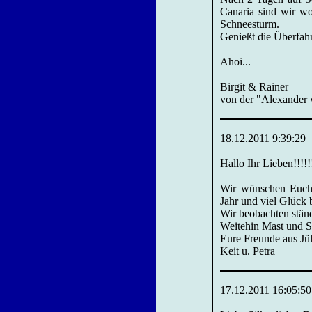
Canaria sind wir wo
Schneesturm.
Genießt die Überfahr
Ahoi...
Birgit & Rainer
von der "Alexander 
18.12.2011 9:39:29
Hallo Ihr Lieben!!!!!
Wir wünschen Euch e
Jahr und viel Glück 
Wir beobachten stän
Weitehin Mast und 
Eure Freunde aus Jü
Keit u. Petra
17.12.2011 16:05:50