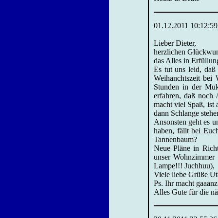
01.12.2011 10:12:59
Lieber Dieter,
herzlichen Glückwun
das Alles in Erfüllu
Es tut uns leid, daß
Weihanchtszeit bei
Stunden in der Muk
erfahren, daß noch 
macht viel Spaß, ist
dann Schlange stehen
Ansonsten geht es un
haben, fällt bei Eu
Tannenbaum?
Neue Pläne in Richt
unser Wohnzimmer r
Lampe!!! Juchhuu),
Viele liebe Grüße U
Ps. Ihr macht gaaanz
Alles Gute für die n