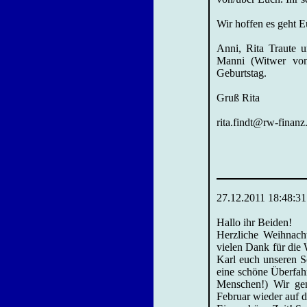
Wir hoffen es geht 
Anni, Rita Traute
Manni (Witwer von 
Geburtstag.
Gruß Rita
rita.findt@rw-finan
27.12.2011 18:48:31
Hallo ihr Beiden!
Herzliche Weihnach
vielen Dank für die
Karl euch unseren Sc
eine schöne Überfah
Menschen!) Wir ge
Februar wieder auf d