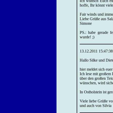
Ich wünsch Euch ein
hoffe, Ihr könnt vie
Fair winds und immer 
Liebe Grüße aus Sal
Simone
PS.: habe gerade fe
wurde! ;)
13.12.2011 15:47:38
Hallo Silke und Diet
hier meldet sich eue
Ich lese mit großem 
über den großen Tei
wünschen, wird siche
In Ostholstein ist g
Viele liebe Grüße v
und auch von Silvia