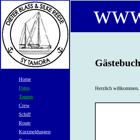
www
Gästebuch
Home
Fotos
Herzlich willkommen, 
Touren
Crew
Schiff
Route
Kurzmeldungen