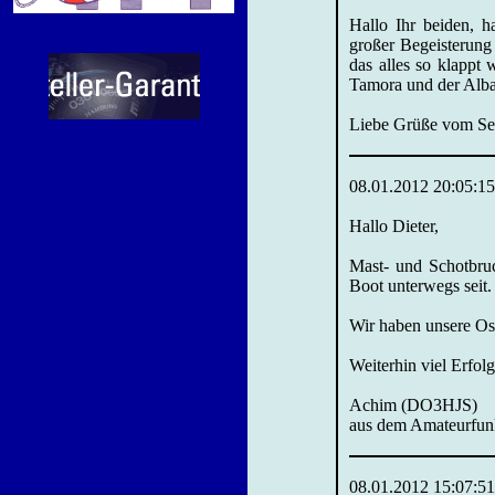
Hallo Ihr beiden, h
großer Begeisterung
das alles so klappt 
Tamora und der Albat
Liebe Grüße vom Se
08.01.2012 20:05:15
Hallo Dieter,
Mast- und Schotbruc
Boot unterwegs seit
Wir haben unsere Ost
Weiterhin viel Erfolg
Achim (DO3HJS)
aus dem Amateurfun
08.01.2012 15:07:51