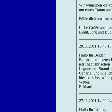
Wir wünschen dir vo
um euren Traum auch
Fühle dich umarmt un
Liebe Grüße auch an
Birgit, Jörg und Bu
29.11.2011 16:46:18
Hallo Ihr Beiden,
Bei meinem letzten
jetzt habt Ihr schon
Lagune am Strand au
Canaria, und wie ic
hier so sehe, wäre 
Wetter.
Eckhard
27.11.2011 14:09:24
Hallo Ihr Lieben,