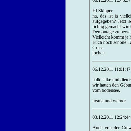
06.12.2011 12:48:57
Hi Skipper
na, das ist ja viel
aufgegeben? Jetzt 
richtig gemacht wird
Demontage zu bewerks
Vielleicht kommt ja 
Euch noch schöne T
Gruss
jochen
06.12.2011 11:01:47
hallo silke und dieter
wir hatten den Gebur
vom bodensee.
ursula und werner
03.12.2011 12:24:44
Auch von der Crew