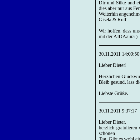
Dir und Silke und e
dies aber nur aus Fern
Weiterhin angenehme
Gisela & Rolf
Wir hoffen, dass uns
mit der AIDAaura )
30.11.2011 14:09:50
Lieber Dieter!
Herzlichen Glückwun
Bleib gesund, lass d
Liebste Grüße.
30.11.2011 9:37:17
Lieber Dieter,
herzlich gratuliere
schönen
Tag. Gibt es wohl 