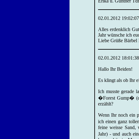
Erika u. Günther Tdf
02.01.2012 19:02:07
Alles erdenklich Gu
Jahr wünsche ich eu
Liebe Grüße Bärbel 
02.01.2012 18:01:38
Hallo Ihr Beiden!
Es klingt als ob Ihr
Ich musste gerade l
�Forest Gump� (der
erzählt?
Wenn Ihr noch ein p
ich einen ganz toll
feine weisse Sand, 
Jahr) - und auch ei