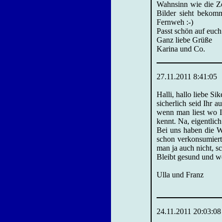
Wahnsinn wie die Ze
Bilder sieht bekom
Fernweh :-)
Passt schön auf euch
Ganz liebe Grüße
Karina und Co.
27.11.2011 8:41:05
Halli, hallo liebe Sik
sicherlich seid Ihr
wenn man liest wo 
kennt. Na, eigentlic
Bei uns haben die W
schon verkonsumiert
man ja auch nicht, s
Bleibt gesund und we
Ulla und Franz
24.11.2011 20:03:08