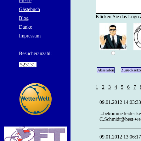
Presse
Gästebuch
Klicken Sie das Logo 
Blog
Danke
Impressum
Besucheranzahl:
523131
1
2
3
4
5
6
7
09.01.2012 14:03:33
...bekomme leider ke
C.Schmidt@best-werbe
09.01.2012 13:06:17