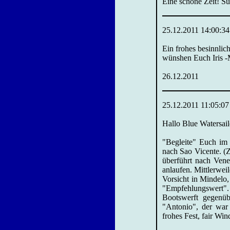
Eine schöne Zeit! 
25.12.2011 14:00:34
Ein frohes besinnli
wünshen Euch Iris -
26.12.2011
25.12.2011 11:05:07
Hallo Blue Watersail
"Begleite" Euch im
nach Sao Vicente. (Z
überführt nach Ven
anlaufen. Mittlerwe
Vorsicht in Mindelo,
"Empfehlungswert".
Bootswerft gegenüb
"Antonio", der war 
frohes Fest, fair Wi