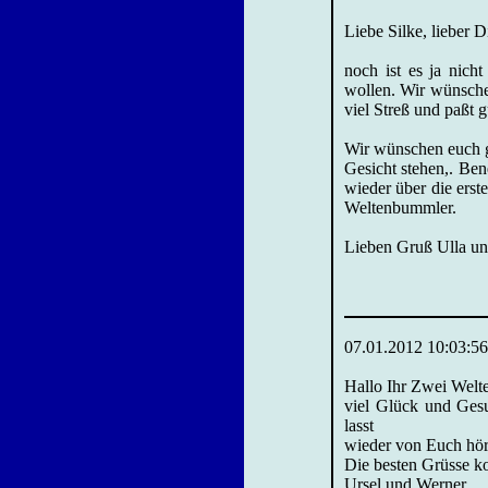
Liebe Silke, lieber D
noch ist es ja nich
wollen. Wir wünschen
viel Streß und paßt g
Wir wünschen euch g
Gesicht stehen,. Ben
wieder über die erste
Weltenbummler.
Lieben Gruß Ulla un
07.01.2012 10:03:56
Hallo Ihr Zwei Welt
viel Glück und Gesu
lasst
wieder von Euch hör
Die besten Grüsse
Ursel und Werner